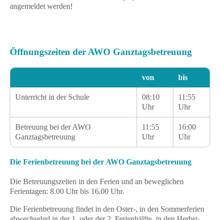
angemeldet werden!
Öffnungszeiten der AWO Ganztagsbetreuung
von
bis
Unterricht in der Schule
08:10
11:55
Uhr
Uhr
Betreuung bei der AWO
11:55
16:00
Ganztagsbetreuung
Uhr
Uhr
Die Ferienbetreuung bei der AWO Ganztagsbetreuung
Die Betreuungszeiten in den Ferien und an beweglichen
Ferientagen: 8.00 Uhr bis 16.00 Uhr.
Die Ferienbetreuung findet in den Oster-, in den Sommerferien
abwechselnd in der 1. oder der 2. Ferienhälfte, in den Herbst-