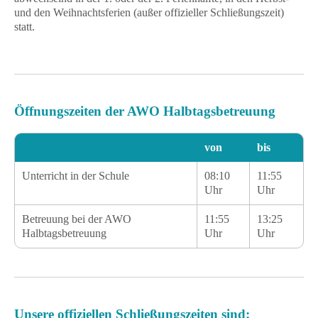
und den Weihnachtsferien (außer offizieller Schließungszeit)
statt.
Öffnungszeiten der AWO Halbtagsbetreuung
von
bis
Unterricht in der Schule
08:10
11:55
Uhr
Uhr
Betreuung bei der AWO
11:55
13:25
Halbtagsbetreuung
Uhr
Uhr
Unsere offiziellen Schließungszeiten sind: