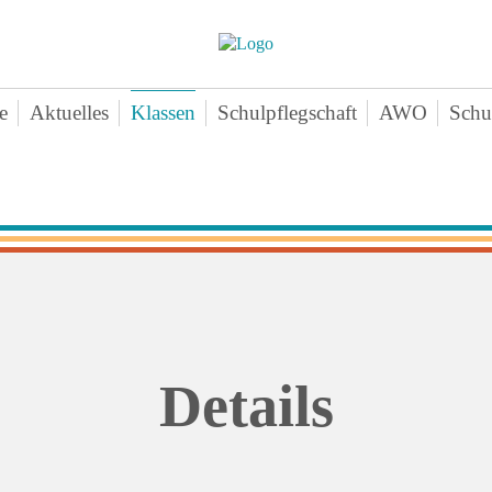
e
Aktuelles
Klassen
Schulpflegschaft
AWO
Schu
nschenteam
Klasse 1a
Aktuelles-
Ne
mine
Klasse 1b
Angebote
Vo
chichte
Klasse 1c
Zeiten
Sa
ten
Klasse 2a
Downloads
Bei
erne Infos
Klasse 2b
Kontakt
An
perationen
Klasse 2c
agogischer Dreiklang
Klasse 3a
Details
ktikum
Klasse 3b
hiv
Klasse 3c
Klasse 4a
Klasse 4b