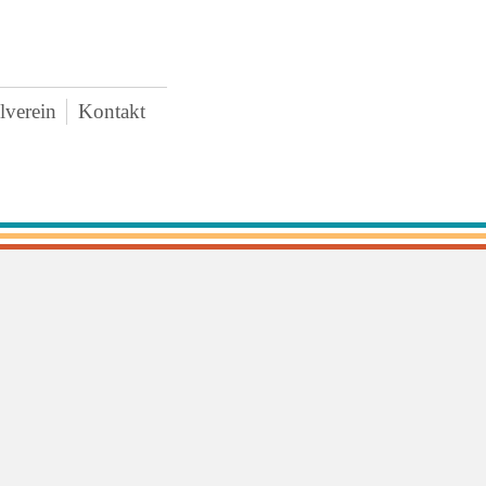
lverein
Kontakt
AWO
uigkeiten
rstand
tzung
tritt und Spenden
schaffungen