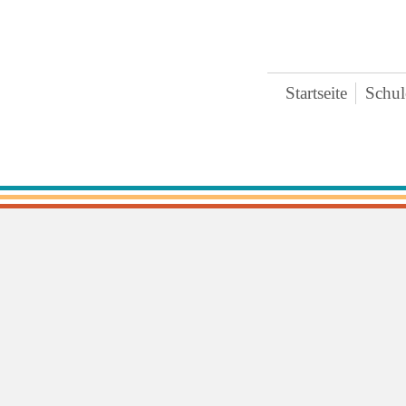
Startseite
Schul
Bre
Ter
Ges
Zei
Ext
Koo
Päd
Pra
Arc