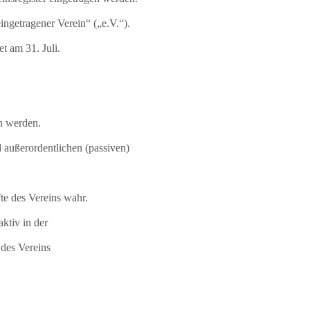
ngetragener Verein“ („e.V.“).
t am 31. Juli.
on werden.
d außerordentlichen (passiven)
te des Vereins wahr.
aktiv in der
 des Vereins