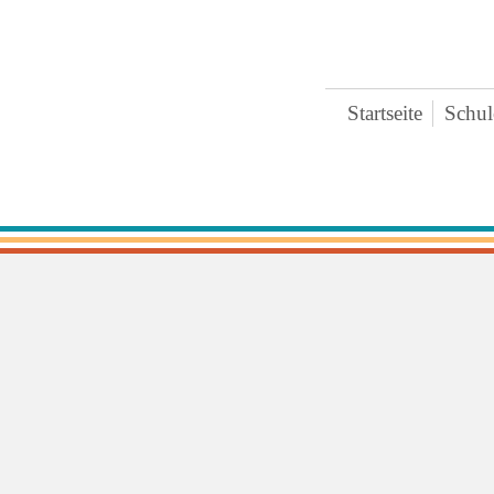
Startseite
Schul
Bre
Ter
Ges
Zei
Ext
Koo
Päd
Pra
Arc