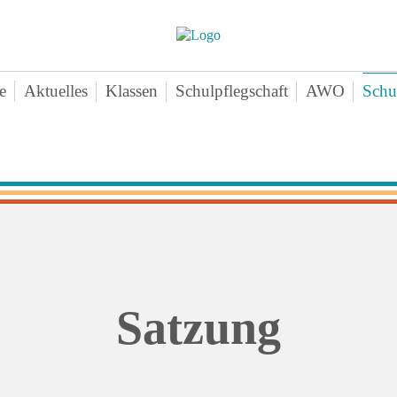
e
Aktuelles
Klassen
Schulpflegschaft
AWO
Schu
nschenteam
Klasse 1a
Aktuelles-
Ne
mine
Klasse 1b
Angebote
Vo
chichte
Klasse 1c
Zeiten
Sa
ten
Klasse 2a
Downloads
Bei
erne Infos
Klasse 2b
Kontakt
An
perationen
Klasse 2c
agogischer Dreiklang
Klasse 3a
Satzung
ktikum
Klasse 3b
hiv
Klasse 3c
Klasse 4a
Klasse 4b