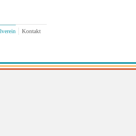
lverein
Kontakt
AWO
uigkeiten
rstand
tzung
tritt und Spenden
schaffungen