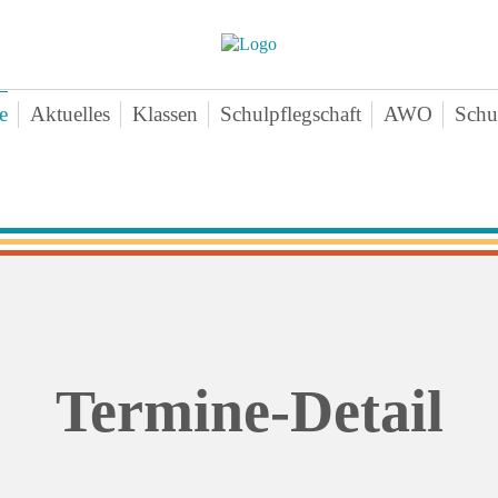
e
Aktuelles
Klassen
Schulpflegschaft
AWO
Schu
nschenteam
Klasse 1a
Aktuelles-
Ne
mine
Klasse 1b
Angebote
Vo
chichte
Klasse 1c
Zeiten
Sa
ten
Klasse 2a
Downloads
Bei
erne Infos
Klasse 2b
Kontakt
An
perationen
Klasse 2c
agogischer Dreiklang
Klasse 3a
Termine-Detail
ktikum
Klasse 3b
hiv
Klasse 3c
Klasse 4a
Klasse 4b