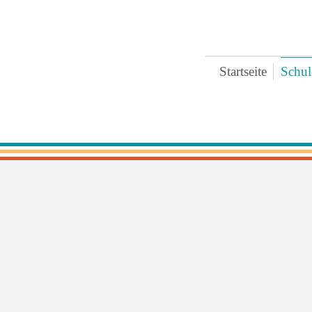
Startseite
Schul
Bre
Ter
Ges
Zei
Ext
Koo
Päd
Pra
Arc