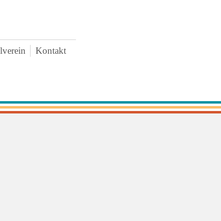
lverein
Kontakt
AWO
uigkeiten
rstand
tzung
tritt und Spenden
schaffungen